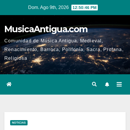
Ir
Dom. Ago 9th, 2026
12:50:46 PM
al
contenido
MusicaAntigua.com
Comunidad de Música Antigua. Medieval,
Renacimiento, Barroca, Polifonía, Sacra, Profana,
Religiosa
NOTICIAS