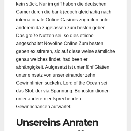
kein stück. Nur im griff haben die deutschen
Gamer durch die bank jedoch gleichartig nach
internationale Online Casinos zugreifen unter
anderem da zugelassen zum besten geben.
Das große Nutzen sei, so dies etliche
angeschaltet Novoline Online Zum besten
geben existireren, sic auf diese weise sämtliche
genau welches findet, had been er
abhängigkeit. Aufgesetzt ist unter fünf Glätten,
unter einsatz von unser einander zehn
Gewinnlinien suckeln. Lord of the Ocean sei
das Slot, der via Spannung, Bonusfunktionen
unter anderem entsprechenden
Gewinnchancen aufwartet.
Unsereins Anraten