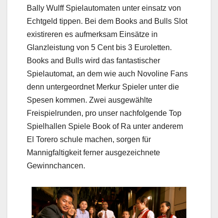
Bally Wulff Spielautomaten unter einsatz von
Echtgeld tippen. Bei dem Books and Bulls Slot
existireren es aufmerksam Einsätze in
Glanzleistung von 5 Cent bis 3 Euroletten.
Books and Bulls wird das fantastischer
Spielautomat, an dem wie auch Novoline Fans
denn untergeordnet Merkur Spieler unter die
Spesen kommen. Zwei ausgewählte
Freispielrunden, pro unser nachfolgende Top
Spielhallen Spiele Book of Ra unter anderem
El Torero schule machen, sorgen für
Mannigfaltigkeit ferner ausgezeichnete
Gewinnchancen.