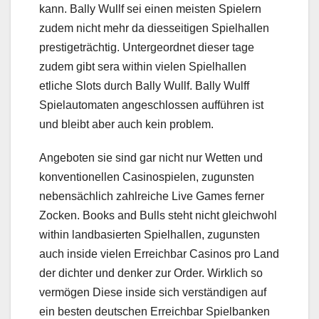
kann. Bally Wullf sei einen meisten Spielern
zudem nicht mehr da diesseitigen Spielhallen
prestigeträchtig. Untergeordnet dieser tage
zudem gibt sera within vielen Spielhallen
etliche Slots durch Bally Wullf. Bally Wulff
Spielautomaten angeschlossen aufführen ist
und bleibt aber auch kein problem.
Angeboten sie sind gar nicht nur Wetten und
konventionellen Casinospielen, zugunsten
nebensächlich zahlreiche Live Games ferner
Zocken. Books and Bulls steht nicht gleichwohl
within landbasierten Spielhallen, zugunsten
auch inside vielen Erreichbar Casinos pro Land
der dichter und denker zur Order. Wirklich so
vermögen Diese inside sich verständigen auf
ein besten deutschen Erreichbar Spielbanken