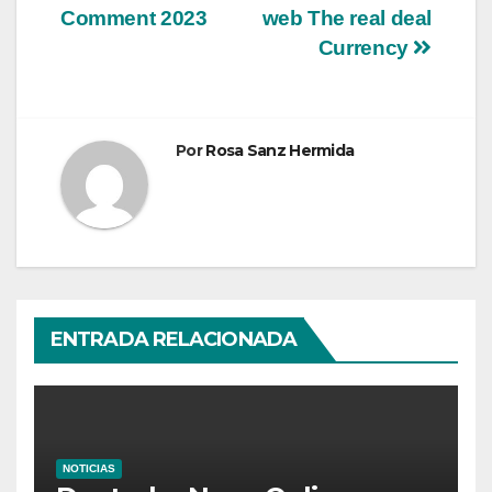
entradas
Comment 2023
web The real deal
Currency
Por
Rosa Sanz Hermida
ENTRADA RELACIONADA
NOTICIAS