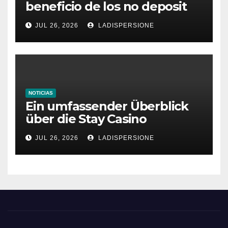
beneficio de los no deposit
bonus codes de roby casino
JUL 26, 2026
LADISPERSIONE
NOTICIAS
Ein umfassender Überblick
über die Stay Casino
Bonusbedingungen
JUL 26, 2026
LADISPERSIONE