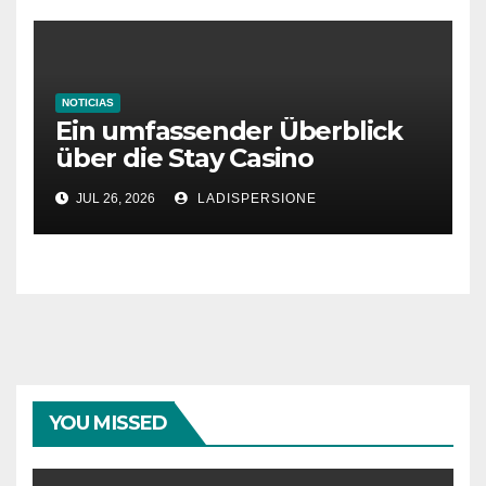
NOTICIAS
Ein umfassender Überblick
über die Stay Casino
Bonusbedingungen
JUL 26, 2026
LADISPERSIONE
YOU MISSED