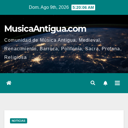
Ir
Dom. Ago 9th, 2026
5:20:07 AM
al
contenido
MusicaAntigua.com
Comunidad de Música Antigua. Medieval,
Renacimiento, Barroca, Polifonía, Sacra, Profana,
Religiosa
NOTICIAS