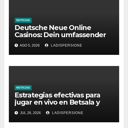
NOTICIAS
Deutsche Neue Online
Casinos: Dein umfassender
Ratgeber für moderne
AGO 5, 2026
LADISPERSIONE
Glücksspielplattformen
NOTICIAS
Estrategias efectivas para
jugar en vivo en Betsala y
aumentar tus ganancias
JUL 26, 2026
LADISPERSIONE