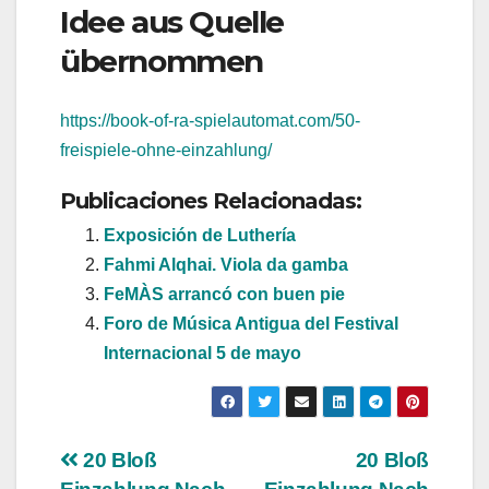
Idee aus Quelle
übernommen
https://book-of-ra-spielautomat.com/50-
freispiele-ohne-einzahlung/
Publicaciones Relacionadas:
Exposición de Luthería
Fahmi Alqhai. Viola da gamba
FeMÀS arrancó con buen pie
Foro de Música Antigua del Festival
Internacional 5 de mayo
Navegación
20 Bloß
20 Bloß