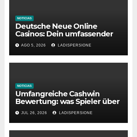
NOTICIAS
Deutsche Neue Online
Casinos: Dein umfassender
Ratgeber für moderne
AGO 5, 2026
LADISPERSIONE
Glücksspielplattformen
NOTICIAS
Umfangreiche Cashwin
Bewertung: was Spieler über
dieses Casino denken
JUL 26, 2026
LADISPERSIONE