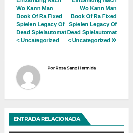
Einzahlung Nach
Einzahlung Nach
de
Wo Kann Man
Wo Kann Man
entradas
Book Of Ra Fixed
Book Of Ra Fixed
Spielen Legacy Of
Spielen Legacy Of
Dead Spielautomat
Dead Spielautomat
< Uncategorized
< Uncategorized
Por
Rosa Sanz Hermida
ENTRADA RELACIONADA