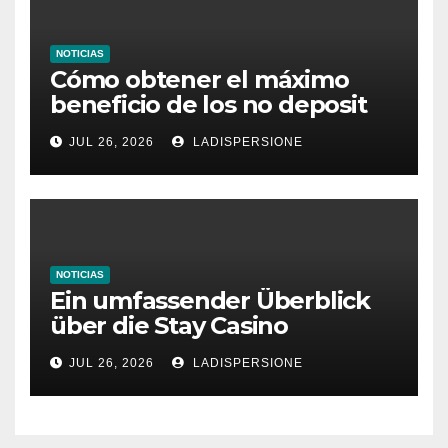
NOTICIAS
Cómo obtener el máximo
beneficio de los no deposit
bonus codes de roby casino
JUL 26, 2026
LADISPERSIONE
NOTICIAS
Ein umfassender Überblick
über die Stay Casino
Bonusbedingungen
JUL 26, 2026
LADISPERSIONE