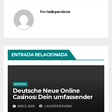
Por
ladispersione
ENTRADA RELACIONADA
NOTICIAS
Deutsche Neue Online
Casinos: Dein umfassender
Ratgeber für moderne
AGO 5, 2026
LADISPERSIONE
Glücksspielplattformen