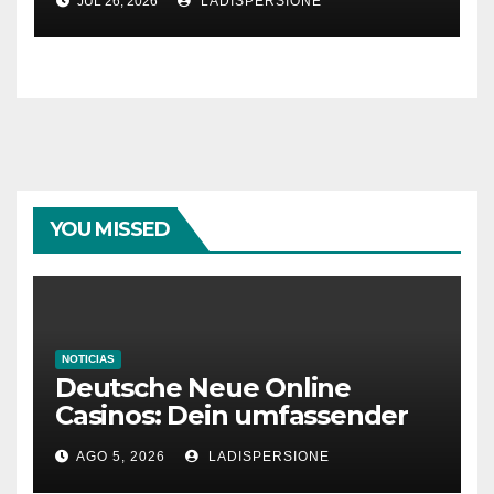
JUL 26, 2026
LADISPERSIONE
YOU MISSED
NOTICIAS
Deutsche Neue Online
Casinos: Dein umfassender
Ratgeber für moderne
AGO 5, 2026
LADISPERSIONE
Glücksspielplattformen