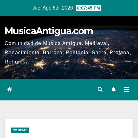
Ir
Jue. Ago 6th, 2026
6:07:45 PM
al
contenido
MusicaAntigua.com
Comunidad de Música Antigua. Medieval,
Renacimiento, Barroca, Polifonía, Sacra, Profana,
Religiosa
NOTICIAS