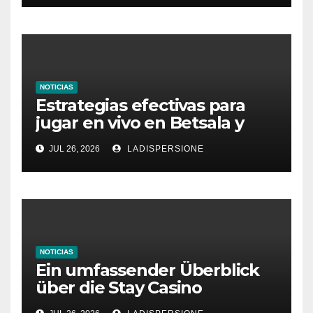
NOTICIAS
Estrategias efectivas para
jugar en vivo en Betsala y
aumentar tus ganancias
JUL 26, 2026
LADISPERSIONE
NOTICIAS
Ein umfassender Überblick
über die Stay Casino
Bonusbedingungen